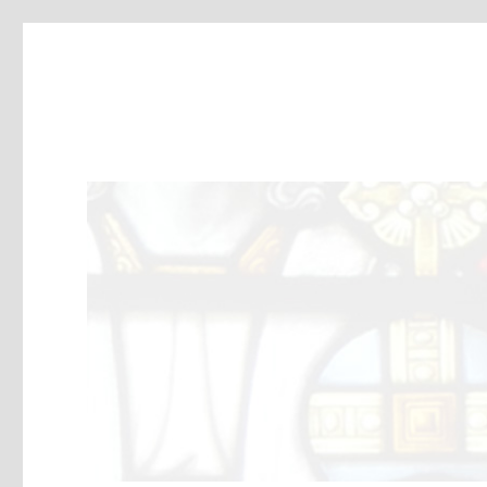
SCAJ
Stichting Culturele Activiteiten Johannes de Doper