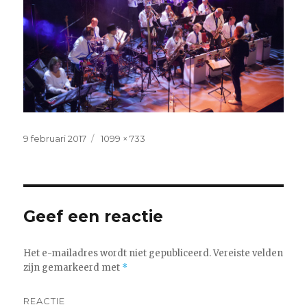
Geplaatst
Volledige
9 februari 2017
1099 × 733
op
grootte
Geef een reactie
Het e-mailadres wordt niet gepubliceerd.
Vereiste velden
zijn gemarkeerd met
*
REACTIE